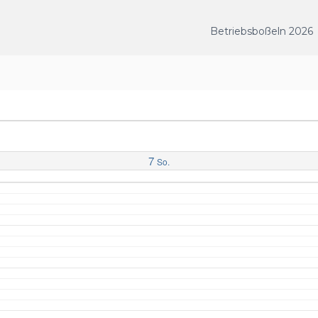
Betriebsboßeln 2026
7
So.