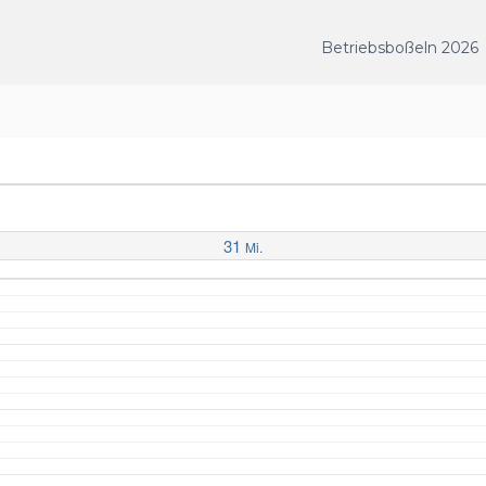
Betriebsboßeln 2026
31
Mi.