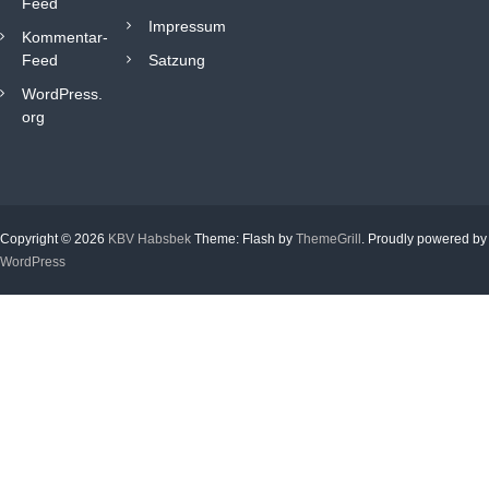
Feed
e
Impressum
r
Kommentar-
v
Feed
Satzung
e
WordPress.
r
org
e
i
n
“
H
e
Copyright © 2026
KBV Habsbek
Theme: Flash by
ThemeGrill
. Proudly powered by
l
WordPress
ö
p
p
t
n
o
c
h
”