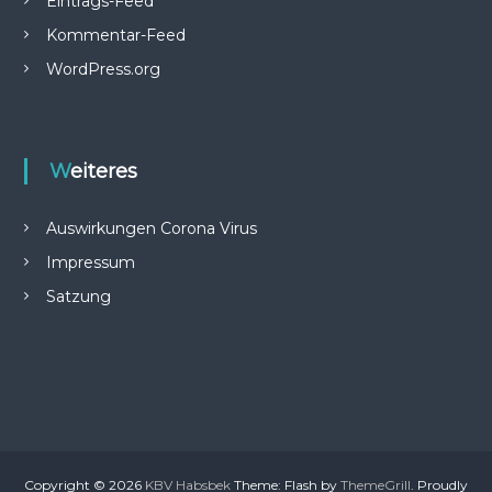
Eintrags-Feed
e
Kommentar-Feed
r
e
WordPress.org
i
n
“
H
e
Weiteres
l
ö
p
Auswirkungen Corona Virus
p
t
Impressum
n
o
Satzung
c
h
”
H
a
l
s
b
e
Copyright © 2026
KBV Habsbek
Theme: Flash by
ThemeGrill
. Proudly
k